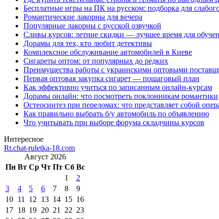
Бесплатные игры на ПК на русском: подборка для слабог
Романтические лакорны для вечера
Популярные лакорны с русской озвучкой
Сливы курсов: летние скидки — лучшее время для обуче
Дорамы для тех, кто любит детективы
Комплексное обслуживание автомобилей в Киеве
Сигареты оптом: от популярных до редких
Преимущества работы с украинскими оптовыми постав
Первая оптовая закупка сигарет — пошаговый план
Как эффективно учиться по записанным онлайн-курсам
Дорамы онлайн: что посмотреть поклонникам романтики
Остеосинтез при переломах: что представляет собой опер
Как правильно выбрать б/у автомобиль по объявлению
Что учитывать при выборе форума складчины курсов
Интересное
Rt.chat-ruletka-18.com
Август 2026
Пн
Вт
Ср
Чт
Пт
Сб
Вс
1
2
3
4
5
6
7
8
9
10
11
12
13
14
15
16
17
18
19
20
21
22
23