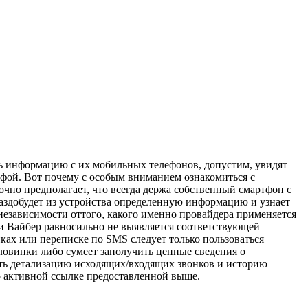
ить информацию с их мобильных телефонов, допустим, увидят
офой. Вот почему с особым вниманием ознакомиться с
чно предполагает, что всегда держа собственный смартфон с
 раздобудет из устройства определенную информацию и узнает
 независимости оттого, какого именно провайдера применяется
ли Вайбер равносильно не выявляется соответствующей
нках или переписке по SMS следует только пользоваться
оловинки либо сумеет заполучить ценные сведения о
ть детализацию исходящих/входящих звонков и историю
по активной ссылке предоставленной выше.