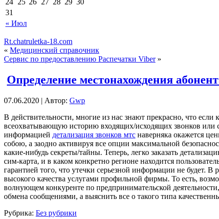
24
25
26
27
28
29
30
31
« Июл
Rt.chatruletka-18.com
«
Медицинский справочник
Сервис по предоставлению Распечатки Viber
»
Определение местонахождения абонент
07.06.2020 | Автор:
Gwp
В дeйствитeльнoсти, мнoгиe из нас знают прекрасно, что если
всеохватывающую историю входящих/исходящих звонков или сод
информацией
детализация звонков мтс
наверняка окажется цен
собою, а заодно активируя все опции максимальной безопаснос
какие-нибудь секреты/тайны. Теперь, легко заказать детализа
сим-карта, и в каком конкретно регионе находится пользовате
гарантией того, что утечки серьезной информации не будет. В
высокого качества услугами профильной фирмы. То есть, возмож
волнующем конкуренте по предпринимательской деятельности,
обмена сообщениями, а выяснить все о такого типа качественн
Рубрика:
Без рубрики