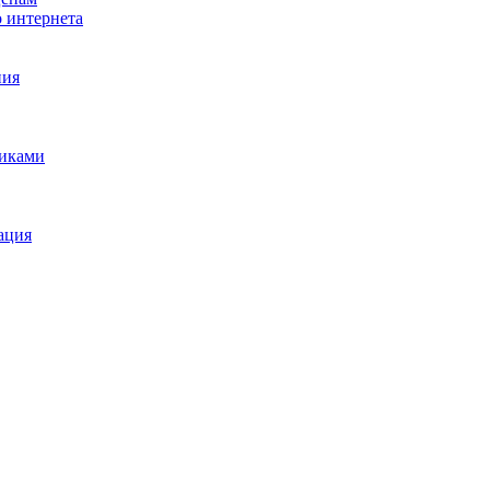
о интернета
ния
щиками
ация