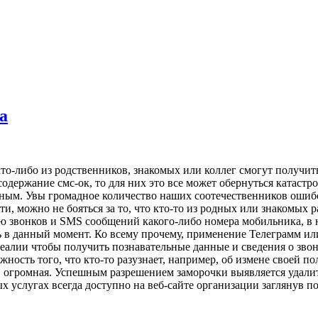
а
 кто-либо из родственников, знакомых или коллег смогут получ
ержание смс-ок, то для них это все может обернуться катастр
ным. Увы громадное количество наших соотечественников ошибо
ти, можно не бояться за то, что кто-то из родных или знакомых
цию звонков и SMS сообщений какого-либо номера мобильника, в
ль в данный момент. Ко всему прочему, применение Телеграмм и
 реалии чтобы получить познавательные данные и сведения о зво
ность того, что кто-то разузнает, например, об измене своей п
 огромная. Успешным разрешением заморочки выявляется удали
ых услугах всегда доступно на веб-сайте организации заглянув 