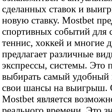
сделанных ставок и выиг
новую ставку. Mostbet пр
спортивных событий для с
теннис, хоккей и многие д
предлагает различные вид
экспрессы, системы. Это 
выбирать самый удобный 
свои шансы на выигрыш.
Mostbet является возможн
реального времени. Это зн