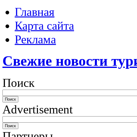
Главная
Карта сайта
Реклама
Свежие новости тур
Поиск
Advertisement
Партнеры