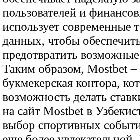
пользователей и финансо
использует современные 
данных, чтобы обеспечить
предотвратить возможные
Таким образом, Mostbet –
букмекерская контора, ко
возможность делать ставк
на сайт Mostbet в Узбекис
выбор спортивных событий
еще более увлекательной.