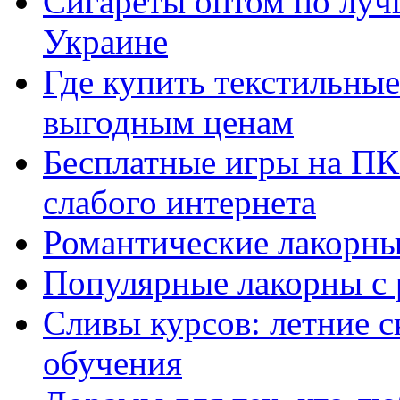
Сигареты оптом по луч
Украине
Где купить текстильны
выгодным ценам
Бесплатные игры на ПК 
слабого интернета
Романтические лакорны
Популярные лакорны с 
Сливы курсов: летние 
обучения