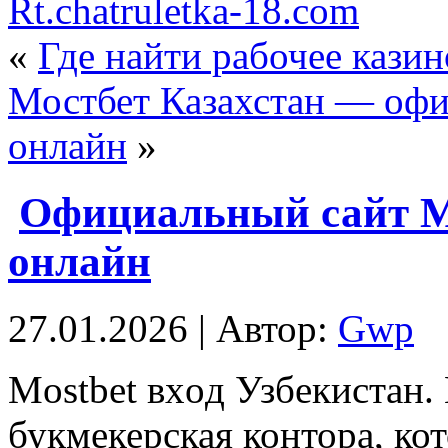
Rt.chatruletka-18.com
«
Где найти рабочее казин
Мостбет Казахстан — офи
онлайн
»
Официальный сайт Мо
онлайн
27.01.2026 | Автор:
Gwp
Mostbet вxoд Узбeкистaн. 
букмекерская контора, ко