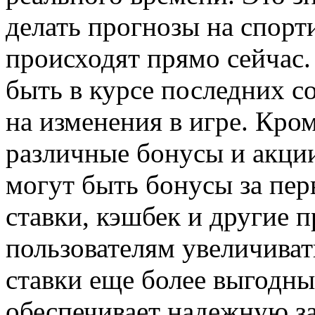
делать прогнозы на спорт
происходят прямо сейчас.
быть в курсе последних с
на изменения в игре. Кром
различные бонусы и акции
могут быть бонусы за пер
ставки, кэшбек и другие 
пользователям увеличиват
ставки еще более выгодны
обеспечивает надежную з