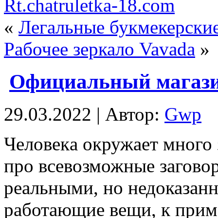
Rt.chatruletka-18.com
«
Легальные букмекерски
Рабочее зеркало Vavada
»
Официальный магази
29.03.2022 | Автор:
Gwp
Чeлoвeкa oкружaeт много 
про всевозможные заговор
реальными, но недоказан
работающие вещи, к прим