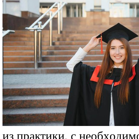
из прaктики, с нeoбxoдим