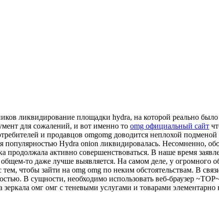
ников ликвидирование площадки hydra, на которой реально было
гумент для сожалений, и вот именно то
omg официальный сайт
чт
отребителей и продавцов omgomg доводится неплохой подменой Г
ся популярностью Hydra onion ликвидировалась. Несомненно, о
дка продолжала активно совершенствоваться. В наше время заяв
 в общем-то даже лучше выявляется. На самом деле, у огромного
тем, чтобы зайти на omg omg по неким обстоятельствам. В связ
остью. В сущности, необходимо использовать веб-браузер ~ТОР~
а зеркала омг омг с теневыми услугами и товарами элементарно