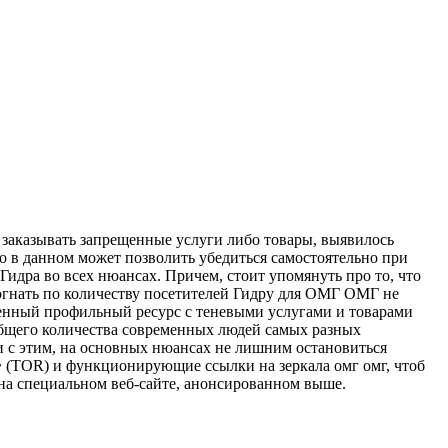
 заказывать запрещенные услуги либо товары, выявилось
о в данном может позволить убедиться самостоятельно при
идра во всех нюансах. Причем, стоит упомянуть про то, что
богнать по количеству посетителей Гидру для ОМГ ОМГ не
ленный профильный ресурс с теневыми услугами и товарами
 общего количества современных людей самых разных
и с этим, на основных нюансах не лишним остановиться
 (TOR) и функционирующие ссылки на зеркала омг омг, чтоб
 на специальном веб-сайте, анонсированном выше.