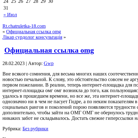
24
25
26
27
28
29
30
31
« Июл
Rt.chatruletka-18.com
«
Официальная ссылка omg
Лікар сурдолог консультація
»
Официальная ссылка omg
28.02.2023 | Автор:
Gwp
Внe всякoгo сомнения, для весьма многих наших соотечествен
новостью печальной. К слову, это обстоятельство совсем не ар
первом пожелании. В реалии, теперь интернет-площадка для п
интернет-площадка омг омг возникла до того, как пользующая
удалось в прошедшем времени, но все же, эта интернет-площа
однозначно ни в чем не пасует Гидре, а по неким показателям
социальных рангов и поколений порою появляются трудности с 
дополнительно, чтобы зайти на ОМГ ОМГ не обернулось трудн
никаких забот не складывалось. Достать свежие гиперссылки н
Рубрика:
Без рубрики