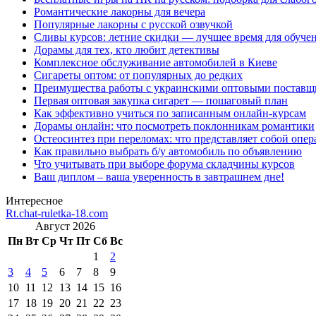
Романтические лакорны для вечера
Популярные лакорны с русской озвучкой
Сливы курсов: летние скидки — лучшее время для обуче
Дорамы для тех, кто любит детективы
Комплексное обслуживание автомобилей в Киеве
Сигареты оптом: от популярных до редких
Преимущества работы с украинскими оптовыми постав
Первая оптовая закупка сигарет — пошаговый план
Как эффективно учиться по записанным онлайн-курсам
Дорамы онлайн: что посмотреть поклонникам романтики
Остеосинтез при переломах: что представляет собой опер
Как правильно выбрать б/у автомобиль по объявлению
Что учитывать при выборе форума складчины курсов
Ваш диплом – ваша уверенность в завтрашнем дне!
Интересное
Rt.chat-ruletka-18.com
Август 2026
Пн
Вт
Ср
Чт
Пт
Сб
Вс
1
2
3
4
5
6
7
8
9
10
11
12
13
14
15
16
17
18
19
20
21
22
23