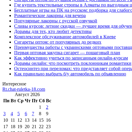
Где купить текстильные стропы в Алматы по выгодным 
Бесплатные игры на ПК на русском: подборка для слабог
Романтические лакорны для вечера
Популярные лакорны с русской озвучкой
Сливы курсов: летние скидки — лучшее время для обуче
Дорамы для тех, кто любит детективы
Комплексное обслуживание автомобилей в Киеве
Сигареты оптом: от популярных до редких
Преимущества работы с украинскими оптовыми постав
Первая оптовая закупка сигарет — пошаговый план
Как эффективно учиться по записанным онлайн-курсам
Дорамы онлайн: что посмотреть поклонникам романтики
Остеосинтез при переломах: что представляет собой опер
Как правильно выбрать б/у автомобиль по объявлению
Интересное
Rt.chat-ruletka-18.com
Август 2026
Пн
Вт
Ср
Чт
Пт
Сб
Вс
1
2
3
4
5
6
7
8
9
10
11
12
13
14
15
16
17
18
19
20
21
22
23