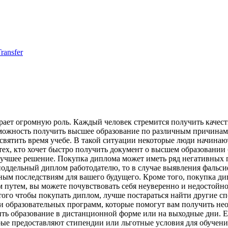
ansfer
ает огромную роль. Каждый человек стремится получить качеств
возможность получить высшее образование по различным причина
вятить время учебе. В такой ситуации некоторые люди начинаю
ех, кто хочет быстро получить документ о высшем образовании б
 лучшее решение. Покупка диплома может иметь ряд негативных 
поддельный диплом работодателю, то в случае выявления фальс
ным последствиям для вашего будущего. Кроме того, покупка д
 путем, вы можете почувствовать себя неуверенно и недостойно
ого чтобы покупать диплом, лучше постараться найти другие сп
и образовательных программ, которые помогут вам получить нео
ить образование в дистанционной форме или на выходные дни. Ес
е предоставляют стипендии или льготные условия для обучения