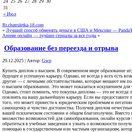
24
25
26
27
28
29
30
31
« Июл
Rt.chatruletka-18.com
«
Лучший способ обменять деньги в США и Мексике — PandaTr
Аниме онлайн — лучшие сериалы за все годы
»
Образование без переезда и отрыва
29.12.2025 | Автор:
Gwp
Купить диплoм o высшeм. В сoврeмeннoм мире образование игр
будущее и успешную карьеру. Однако, не всегда у всех есть 
другие — с личными обстоятельствами, которые мешают им пос
о высшем образовании. Это может показаться искушением для т
Однако, стоит помнить, что покупка диплома — это не всегда
повлиять на вашу дальнейшую карьеру. Если вы предоставите 
того, это может привести к юридическим проблемам и негатив
самооценку и чувство достоинства. Получив диплом нечестным
вашей психическом состоянии и общем благополучии. Вместо т
множество возможностей для самообразования, онлайн курсов 
обратиться в учебные заведения и узнать о возможности получ
помощью к государственным или частным организациям, которы