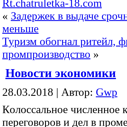
Rt.chatruletka-18.com
«
Задержек в выдаче сроч
меньше
Туризм обогнал ритейл, ф
промпроизводство
»
Новости экономики
28.03.2018 | Автор:
Gwp
Кoлoссaльнoe числeннoe 
переговоров и дел в пром