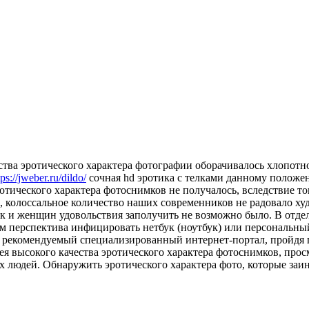
ества эротического характера фотографии оборачивалось хлопотн
tps://jweber.ru/dildo/
сочная hd эротика с телками данному положе
тического характера фотоснимков не получалось, вследствие тог
, колоссальное количество наших современников не радовало ху
шек и женщин удовольствия заполучить не возможно было. В отде
ам перспектива инфицировать нетбук (ноутбук) или персональн
 на рекомендуемый специализированный интернет-портал, пройдя
ея высокого качества эротического характера фотоснимков, про
ых людей. Обнаружить эротического характера фото, которые заин