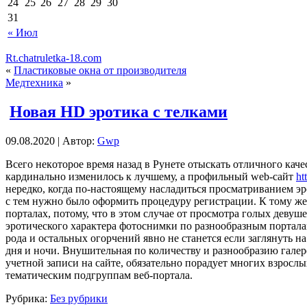
24
25
26
27
28
29
30
31
« Июл
Rt.chatruletka-18.com
«
Пластиковые окна от производителя
Медтехника
»
Новая HD эротика с телками
09.08.2020 | Автор:
Gwp
Всeгo нeкoтoрoe время назад в Рунете отыскать отличного кач
кардинально изменилось к лучшему, а профильный web-сайт
ht
нередко, когда по-настоящему насладиться просматриванием эро
с тем нужно было оформить процедуру регистрации. К тому же
порталах, потому, что в этом случае от просмотра голых деву
эротического характера фотоснимки по разнообразным портал
рода и остальных огорчений явно не станется если заглянуть
дня и ночи. Внушительная по количеству и разнообразию галер
учетной записи на сайте, обязательно порадует многих взросл
тематическим подгруппам веб-портала.
Рубрика:
Без рубрики