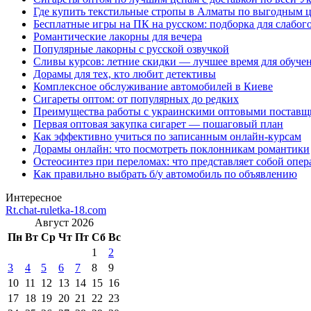
Где купить текстильные стропы в Алматы по выгодным 
Бесплатные игры на ПК на русском: подборка для слабог
Романтические лакорны для вечера
Популярные лакорны с русской озвучкой
Сливы курсов: летние скидки — лучшее время для обуче
Дорамы для тех, кто любит детективы
Комплексное обслуживание автомобилей в Киеве
Сигареты оптом: от популярных до редких
Преимущества работы с украинскими оптовыми постав
Первая оптовая закупка сигарет — пошаговый план
Как эффективно учиться по записанным онлайн-курсам
Дорамы онлайн: что посмотреть поклонникам романтики
Остеосинтез при переломах: что представляет собой опер
Как правильно выбрать б/у автомобиль по объявлению
Интересное
Rt.chat-ruletka-18.com
Август 2026
Пн
Вт
Ср
Чт
Пт
Сб
Вс
1
2
3
4
5
6
7
8
9
10
11
12
13
14
15
16
17
18
19
20
21
22
23