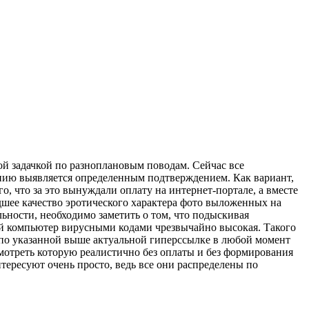
ой задачкой по разноплановым поводам. Сейчас все
нию выявляется определенным подтверждением. Как вариант,
о, что за это вынуждали оплату на интернет-портале, а вместе
дшее качество эротического характера фото выложенных на
льности, необходимо заметить о том, что подыскивая
ый компьютер вирусными кодами чрезвычайно высокая. Такого
 по указанной выше актуальной гиперссылке в любой момент
смотреть которую реалистично без оплаты и без формирования
тересуют очень просто, ведь все они распределены по