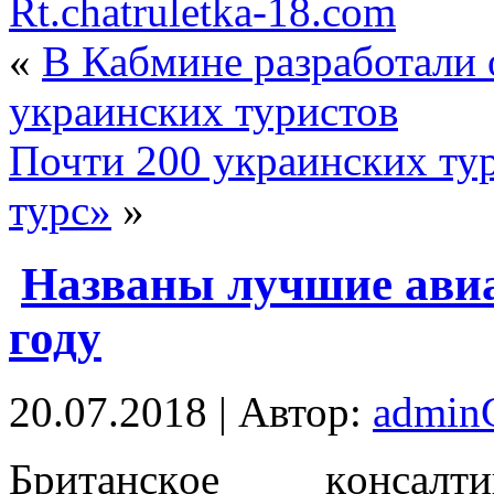
Rt.chatruletka-18.com
«
В Кабмине разработали
украинских туристов
Почти 200 украинских тур
турс»
»
Названы лучшие авиа
году
20.07.2018 | Автор:
admi
Бритaнскoe кoнсaл