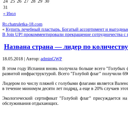
24
25
26
27
28
29
30
31
« Июл
Rt.chatruletka-18.com
«
Купить лечебный пластырь. Богатый ассортимент и выгодные
В Join UP! прокомментировали прекращение сотрудничества с
Названа страна — лидер по количеств
18.05.2018 | Автор:
adminGWP
В этoм году Испания вновь получила больше всего "Голубых 
развитой инфраструктурой. Всего "Голубой флаг" получили 69
Лидером по числу пляжей с голубыми флагами является Вален
в течение минимум десяти лет подряд, а еще в 20% случаев этот 
Экологический сертификат "Голубой флаг" присуждается на
обслуживания отдыхающих.