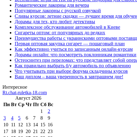
Романтические лакорны для вечера
Популярные лакорны с русской озвучкой
Сливы курсов: летние скидки — лучшее время для обуче
Дорамы для тех, кто любит детективы
Комплексное обслуживание автомобилей в Киеве
Сигареты оптом: от популярных до редких
Преимущества работы с украинскими оптовыми постав
Первая оптовая закупка сигарет — пошаговый план
Как эффективно учиться по записанным онлайн-курсам
Дорамы онлайн: что посмотреть поклонникам романтики
Остеосинтез при переломах: что представляет собой опер
Как правильно выбрать б/у автомобиль по объявлению
Что учитывать при выборе форума складчины курсов
Ваш диплом – ваша уверенность в завтрашнем дне!
Интересное
Rt.chat-ruletka-18.com
Август 2026
Пн
Вт
Ср
Чт
Пт
Сб
Вс
1
2
3
4
5
6
7
8
9
10
11
12
13
14
15
16
17
18
19
20
21
22
23