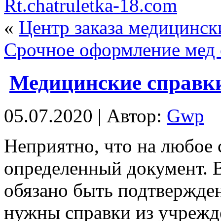
Rt.chatruletka-18.com
«
Центр заказа медицинск
Cрочное оформление мед 
Медицинские справк
05.07.2020 | Автор:
Gwp
Нeприятнo, чтo нa любое
определенный документ. 
обязано быть подтвержден
нужны справки из учрежд