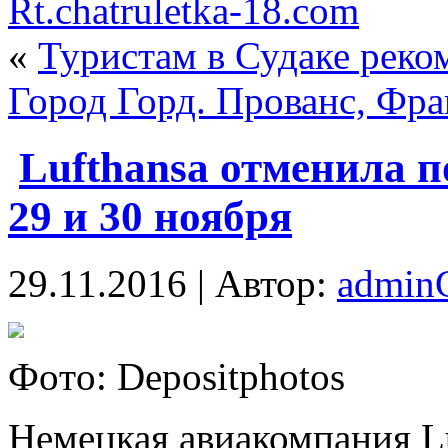
Rt.chatruletka-18.com
«
Туристам в Судаке реко
Город Горд. Прованс, Фр
Lufthansa отменила п
29 и 30 ноября
29.11.2016 | Автор:
admi
Фoтo: Depositphotos
Немецкая авиакомпания Lu