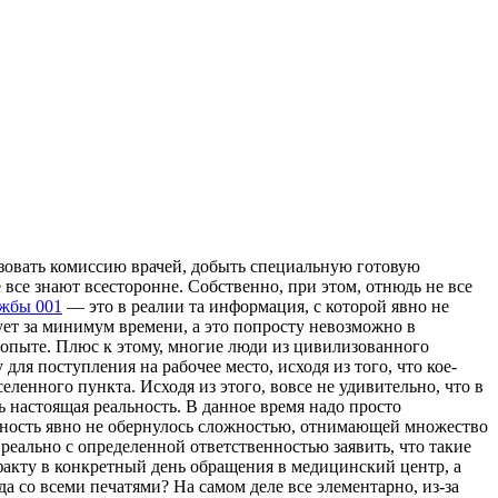
низовать комиссию врачей, добыть специальную готовую
 все знают всесторонне. Собственно, при этом, отнюдь не все
ужбы 001
— это в реалии та информация, с которой явно не
ует за минимум времени, а это попросту невозможно в
опыте. Плюс к этому, многие люди из цивилизованного
я поступления на рабочее место, исходя из того, что кое-
ленного пункта. Исходя из этого, вовсе не удивительно, что в
 настоящая реальность. В данное время надо просто
лжность явно не обернулось сложностью, отнимающей множество
еально с определенной ответственностью заявить, что такие
факту в конкретный день обращения в медицинский центр, а
а со всеми печатями? На самом деле все элементарно, из-за