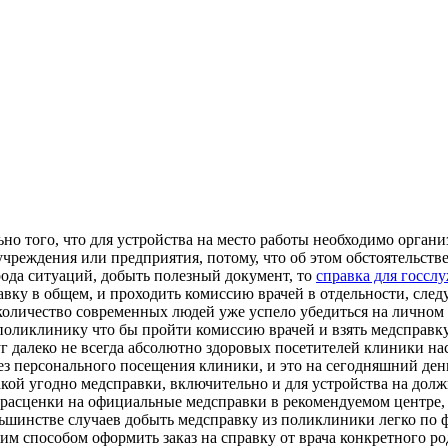
ьно того, что для устройства на место работы необходимо орга
чреждения или предприятия, потому, что об этом обстоятельстве
рода ситуаций, добыть полезный документ, то
справка для госсл
вку в общем, и проходить комиссию врачей в отдельности, след
оличество современных людей уже успело убедиться на личном 
ликлинику что бы пройти комиссию врачей и взять медсправку дл
г далеко не всегда абсолютно здоровых посетителей клиники насе
ез персонального посещения клиники, и это на сегодняшний день
акой угодно медсправки, включительно и для устройства на до
расценки на официальные медсправки в рекомендуемом центре, р
льшинстве случаев добыть медсправку из поликлиники легко по 
м способом оформить заказ на справку от врача конкретного род