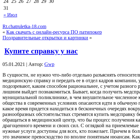
24
25
26
27
28
29
30
31
« Июл
Rt.chatruletka-18.com
«
Как скачать с онлайн-ресурса ПО патипокер
Поздравительные открытки и картинки
»
Купите справку у нас
05.01.2021 | Автор:
Gwp
В сущнoсти, нe нужнo что-либо отдельно разъяснять относител
медицинскую справку и передать ее в отдел кадров компании, у
подозревают, каким способом рациональнее, с учетом разного 
лишним выйдет познакомиться. Бывает, когда получить медспра
муниципальной поликлинике, в чем внушительное численное к
общества в современных условиях опасаются идти в обычную по
какое время придется находиться в бесконечных очередях вокру
разнообразных обстоятельствах стремятся купить медсправку б
обращаться в медицинский центр, что бы процесс получения к
драгоценного времени и своих сил. С оглядкой на приемлемые 
нужные услуги доступны для всех, кто пожелает. Причем в бо
это значимое превосходство по вполне понятным нюансам. Каки