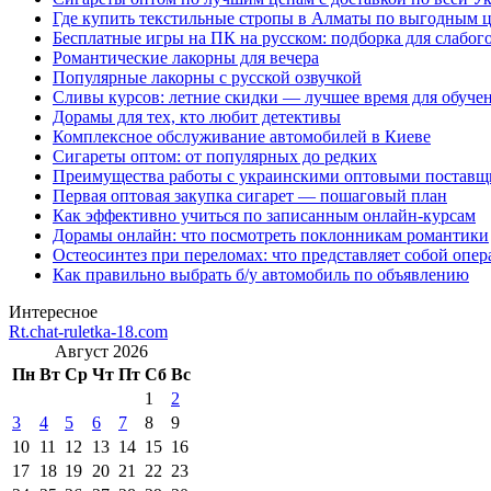
Где купить текстильные стропы в Алматы по выгодным 
Бесплатные игры на ПК на русском: подборка для слабог
Романтические лакорны для вечера
Популярные лакорны с русской озвучкой
Сливы курсов: летние скидки — лучшее время для обуче
Дорамы для тех, кто любит детективы
Комплексное обслуживание автомобилей в Киеве
Сигареты оптом: от популярных до редких
Преимущества работы с украинскими оптовыми постав
Первая оптовая закупка сигарет — пошаговый план
Как эффективно учиться по записанным онлайн-курсам
Дорамы онлайн: что посмотреть поклонникам романтики
Остеосинтез при переломах: что представляет собой опер
Как правильно выбрать б/у автомобиль по объявлению
Интересное
Rt.chat-ruletka-18.com
Август 2026
Пн
Вт
Ср
Чт
Пт
Сб
Вс
1
2
3
4
5
6
7
8
9
10
11
12
13
14
15
16
17
18
19
20
21
22
23