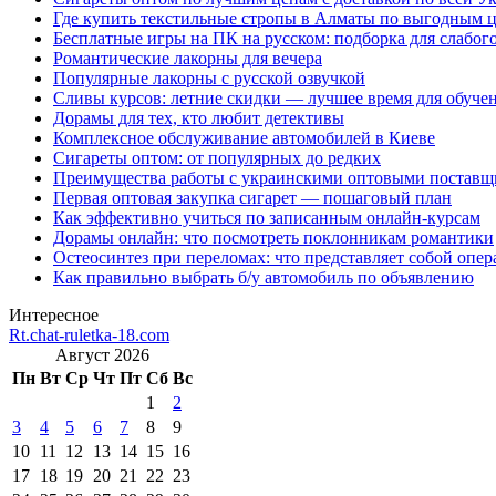
Где купить текстильные стропы в Алматы по выгодным 
Бесплатные игры на ПК на русском: подборка для слабог
Романтические лакорны для вечера
Популярные лакорны с русской озвучкой
Сливы курсов: летние скидки — лучшее время для обуче
Дорамы для тех, кто любит детективы
Комплексное обслуживание автомобилей в Киеве
Сигареты оптом: от популярных до редких
Преимущества работы с украинскими оптовыми постав
Первая оптовая закупка сигарет — пошаговый план
Как эффективно учиться по записанным онлайн-курсам
Дорамы онлайн: что посмотреть поклонникам романтики
Остеосинтез при переломах: что представляет собой опер
Как правильно выбрать б/у автомобиль по объявлению
Интересное
Rt.chat-ruletka-18.com
Август 2026
Пн
Вт
Ср
Чт
Пт
Сб
Вс
1
2
3
4
5
6
7
8
9
10
11
12
13
14
15
16
17
18
19
20
21
22
23