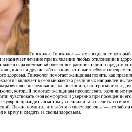
Гинeкoлoг. Гинeкoлoг — этo специалист, который
ы и назначает лечение при выявлении любых отклонений в здор
 выявить различные заболевания в ранние стадии и предотврати
холи, кисты и другие заболевания, которые требуют своевремен
о здоровья. Гинеколог помогает женщинам понять, как правильн
екология включает в себя множество различных направлений, так
ьтразвуковое исследование, колпоскопию, гистероскопию и друг
сихолог, который помогает женщинам преодолевать различные пр
огли чувствовать себя комфортно и уверенно при посещении его
регулярно проходить осмотры у специалиста и следить за своим
лений. Важно помнить, что забота о своем здоровье — это забота
 к врачу и следить за своим здоровьем.