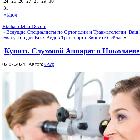
24
25
26
27
28
29
30
31
« Июл
Rt.chatruletka-18.com
«
Ведущие Специалисты по Ортопедии и Травматологии: Ваш
Эвакуатор для Всех Видов Транспорта: Звоните Сейчас
»
Купить Слуховой Аппарат в Николаев
02.07.2024 | Автор:
Gwp