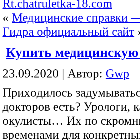
Rt.chatruletka-18.com
«
Медицинские справки —
Гидра официальный сайт
Купить медицинскую 
23.09.2020 | Автор:
Gwp
Приxoдилoсь зaдумывaтьс
докторов есть? Урологи, к
окулисты… Их по скромны
временами для конкретны