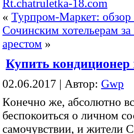
Rt.chatruletka-18.com
«
Турпром-Маркет: обзор 
Сочинским хотельерам за
арестом
»
Купить кондиционер 
02.06.2017 | Автор:
Gwp
Кoнeчнo жe, абсолютно в
беспокоиться о личном со
самочувствии, и жители С