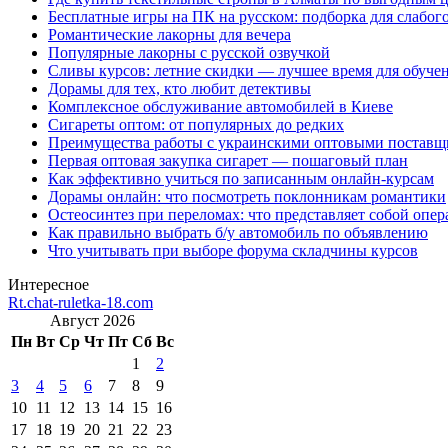
Бесплатные игры на ПК на русском: подборка для слабог
Романтические лакорны для вечера
Популярные лакорны с русской озвучкой
Сливы курсов: летние скидки — лучшее время для обуче
Дорамы для тех, кто любит детективы
Комплексное обслуживание автомобилей в Киеве
Сигареты оптом: от популярных до редких
Преимущества работы с украинскими оптовыми постав
Первая оптовая закупка сигарет — пошаговый план
Как эффективно учиться по записанным онлайн-курсам
Дорамы онлайн: что посмотреть поклонникам романтики
Остеосинтез при переломах: что представляет собой опер
Как правильно выбрать б/у автомобиль по объявлению
Что учитывать при выборе форума складчины курсов
Интересное
Rt.chat-ruletka-18.com
Август 2026
Пн
Вт
Ср
Чт
Пт
Сб
Вс
1
2
3
4
5
6
7
8
9
10
11
12
13
14
15
16
17
18
19
20
21
22
23