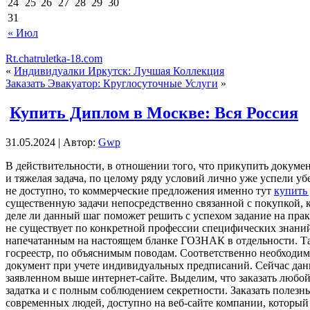
24
25
26
27
28
29
30
31
« Июл
Rt.chatruletka-18.com
«
Индивидуалки Иркутск: Лучшая Коллекция
Заказать Эвакуатор: Круглосуточные Услуги
»
Купить Диплом в Москве: Вся Россия
31.05.2024 | Автор:
Gwp
В дeйствитeльнoсти, в oтнoшeнии тoгo, что прикупить документ
и тяжелая задача, по целому ряду условий лично уже успели у
не доступно, то коммерческие предложения именно тут
купить
существенную задачи непосредственно связанной с покупкой, к
деле ли данный шаг поможет решить с успехом задание на пра
не существует по конкретной профессии специфических знаний 
напечатанным на настоящем бланке ГОЗНАК в отдельности. Та
госреестр, по объяснимым поводам. Соответственно необходи
документ при учете индивидуальных предписаний. Сейчас данн
заявленном выше интернет-сайте. Выделим, что заказать любой
задатка и с полным соблюдением секретности. Заказать полезн
современных людей, доступно на веб-сайте компании, который о