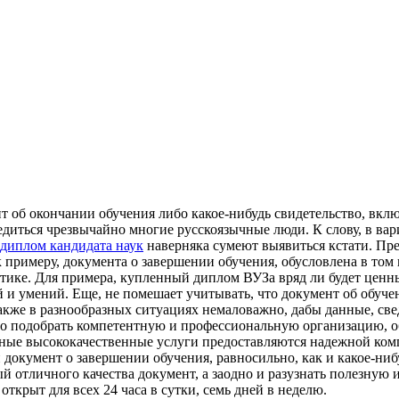
 об окончании обучения либо какое-нибудь свидетельство, включ
бедиться чрезвычайно многие русскоязычные люди. К слову, в в
 диплом кандидата наук
наверняка сумеют выявиться кстати. Пре
 примеру, документа о завершении обучения, обусловлена в том 
ктике. Для примера, купленный диплом ВУЗа вряд ли будет ценн
и умений. Еще, не помешает учитывать, что документ об обучен
кже в разнообразных ситуациях немаловажно, дабы данные, све
мо подобрать компетентную и профессиональную организацию, о
ые высококачественные услуги предоставляются надежной компан
 документ о завершении обучения, равносильно, как и какое-ниб
ый отличного качества документ, а заодно и разузнать полезную
ткрыт для всех 24 часа в сутки, семь дней в неделю.