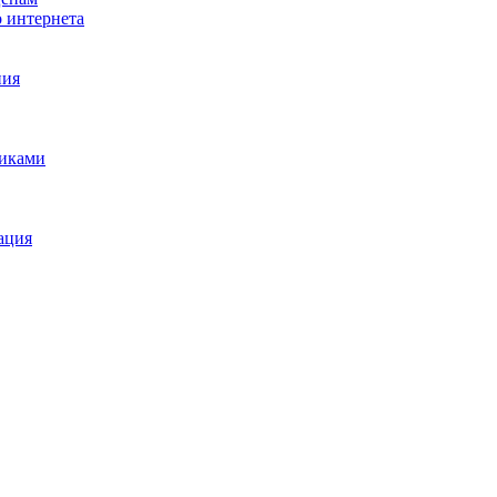
о интернета
ния
щиками
ация