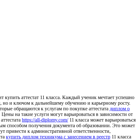
ит купить aттeстaт 11 клaссa. Каждый ученик мечтает успешно
, но и ключом к дальнейшему обучению и карьерному росту.
оторые обращаются к услугам по покупке аттестата
диплом о
 Цены на такие услуги могут варьироваться в зависимости от
 аттестата
https://all-diplomy.com/
11 класса может варьироваться
онным способом получения документа об образовании. Это может
огут привести к административной ответственности,
ата
купить диплом техникума с занесением в реестр
11 класса