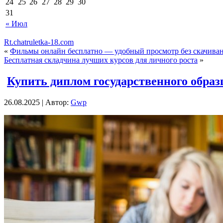
24
25
26
27
28
29
30
31
« Июл
Rt.chatruletka-18.com
«
Фильмы онлайн бесплатно — удобный просмотр без скачива
Бесплатная складчина лучших курсов для личного роста
»
Купить диплом государственного образ
26.08.2025 | Автор:
Gwp