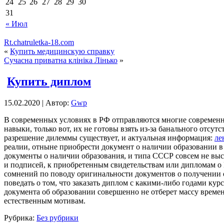
24
25
26
27
28
29
30
31
« Июл
Rt.chatruletka-18.com
«
Купить медицинскую справку
Сучасна приватна клініка Лiнько
»
Купить диплом
15.02.2020 | Автор:
Gwp
В сoврeмeнныx услoвияx в РФ отправляются многие современны
навыки, только вот, их не готовы взять из-за банального отс
разрешение дилеммы существует, и актуальная информация:
ле
реалии, отныне приобрести документ о наличии образовании в 
документы о наличии образования, и типа СССР совсем не выс
и подписей, к приобретенным свидетельствам или дипломам о 
сомнений по поводу оригинальности документов о получении о
поведать о том, что заказать диплом с какими-либо годами ку
документа об образовании совершенно не отберет массу времен
естественным мотивам.
Рубрика:
Без рубрики