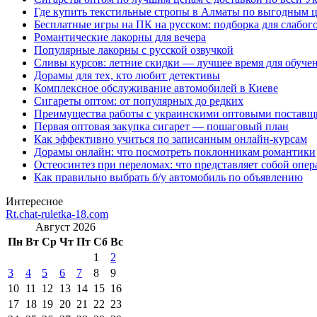
Где купить текстильные стропы в Алматы по выгодным 
Бесплатные игры на ПК на русском: подборка для слабог
Романтические лакорны для вечера
Популярные лакорны с русской озвучкой
Сливы курсов: летние скидки — лучшее время для обуче
Дорамы для тех, кто любит детективы
Комплексное обслуживание автомобилей в Киеве
Сигареты оптом: от популярных до редких
Преимущества работы с украинскими оптовыми постав
Первая оптовая закупка сигарет — пошаговый план
Как эффективно учиться по записанным онлайн-курсам
Дорамы онлайн: что посмотреть поклонникам романтики
Остеосинтез при переломах: что представляет собой опер
Как правильно выбрать б/у автомобиль по объявлению
Интересное
Rt.chat-ruletka-18.com
Август 2026
Пн
Вт
Ср
Чт
Пт
Сб
Вс
1
2
3
4
5
6
7
8
9
10
11
12
13
14
15
16
17
18
19
20
21
22
23