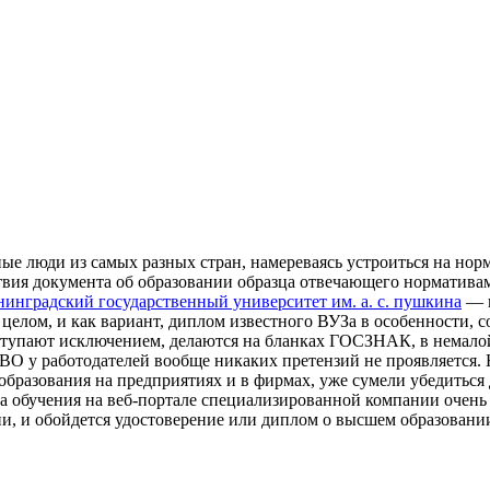
е люди из самых разных стран, намереваясь устроиться на норм
утствия документа об образовании образца отвечающего норматив
нинградский государственный университет им. а. с. пушкина
— в
целом, и как вариант, диплом известного ВУЗа в особенности, с
тупают исключением, делаются на бланках ГОСЗНАК, в немалой 
ВО у работодателей вообще никаких претензий не проявляется. 
бразования на предприятиях и в фирмах, уже сумели убедиться 
рса обучения на веб-портале специализированной компании очень
и, и обойдется удостоверение или диплом о высшем образовании