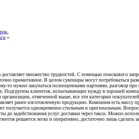
рок.
ьги
»
о доставляет множество трудностей. С помощью поискового зап
таточно примитивное. В целом сувениры могут потребоваться ра
 Кому-то нужно закупаться полноценными партиями, разговор пр
ее. Подгруппы клиентов, испытывающие нужду в хорошей компан
ми организации, отмеченной выше, все эти категории покупателе
тавляет ранее изготовленную продукцию. Компания есть массу пр
зент получается одновременно стильным и оригинальным. Вопрос
ты до задействования услуг доставки через такси. Можно испол
нтов решается легко и оперативно, достаточно лишь сделать за