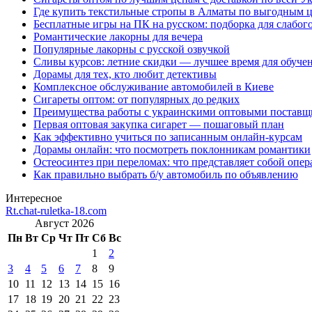
Где купить текстильные стропы в Алматы по выгодным 
Бесплатные игры на ПК на русском: подборка для слабог
Романтические лакорны для вечера
Популярные лакорны с русской озвучкой
Сливы курсов: летние скидки — лучшее время для обуче
Дорамы для тех, кто любит детективы
Комплексное обслуживание автомобилей в Киеве
Сигареты оптом: от популярных до редких
Преимущества работы с украинскими оптовыми постав
Первая оптовая закупка сигарет — пошаговый план
Как эффективно учиться по записанным онлайн-курсам
Дорамы онлайн: что посмотреть поклонникам романтики
Остеосинтез при переломах: что представляет собой опер
Как правильно выбрать б/у автомобиль по объявлению
Интересное
Rt.chat-ruletka-18.com
Август 2026
Пн
Вт
Ср
Чт
Пт
Сб
Вс
1
2
3
4
5
6
7
8
9
10
11
12
13
14
15
16
17
18
19
20
21
22
23