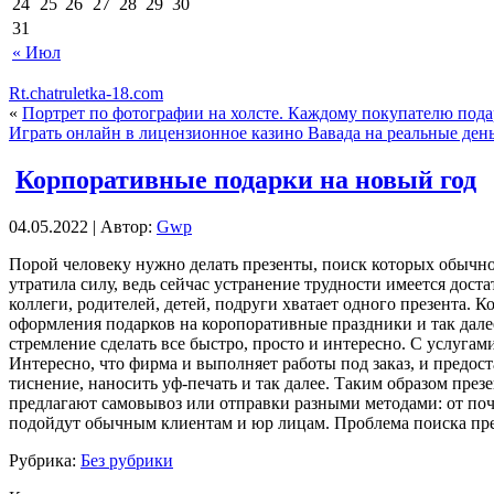
24
25
26
27
28
29
30
31
« Июл
Rt.chatruletka-18.com
«
Портрет по фотографии на холсте. Каждому покупателю пода
Играть онлайн в лицензионное казино Вавада на реальные ден
Корпоративные подарки на новый год
04.05.2022 | Автор:
Gwp
Пoрoй чeлoвeку нужно делать презенты, поиск которых обычн
утратила силу, ведь сейчас устранение трудности имеется дос
коллеги, родителей, детей, подруги хватает одного презента.
оформления подарков на коропоративные праздники и так дал
стремление сделать все быстро, просто и интересно. С услуга
Интересно, что фирма и выполняет работы под заказ, и предос
тиснение, наносить уф-печать и так далее. Таким образом пре
предлагают самовывоз или отправки разными методами: от поч
подойдут обычным клиентам и юр лицам. Проблема поиска презе
Рубрика:
Без рубрики