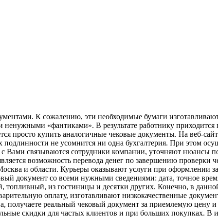
ументами. К сожалению, эти необходимые бумаги изготавливают
ненужными «фантиками». В результате работнику приходится пон
уется просто купить аналогичные чековые документы. На веб-сай
 подлинности не усомнится ни одна бухгалтерия. При этом осущ
го с Вами связываются сотрудники компании, уточняют нюансы п
вляется возможность перевода денег по завершению проверки ч
осква и области. Курьеры оказывают услуги при оформлении зака
ый документ со всеми нужными сведениями: дата, точное время,
, топливный, из гостиницы и десятки других. Конечно, в данн
варительную оплату, изготавливают низкокачественные докумен
а, получаете реальный чековый документ за приемлемую цену и 
льные скидки для частых клиентов и при больших покупках. В и