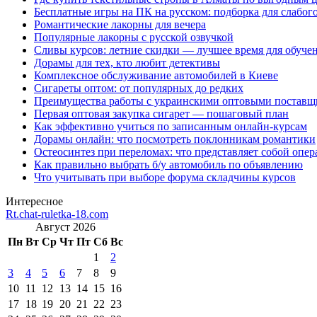
Бесплатные игры на ПК на русском: подборка для слабог
Романтические лакорны для вечера
Популярные лакорны с русской озвучкой
Сливы курсов: летние скидки — лучшее время для обуче
Дорамы для тех, кто любит детективы
Комплексное обслуживание автомобилей в Киеве
Сигареты оптом: от популярных до редких
Преимущества работы с украинскими оптовыми постав
Первая оптовая закупка сигарет — пошаговый план
Как эффективно учиться по записанным онлайн-курсам
Дорамы онлайн: что посмотреть поклонникам романтики
Остеосинтез при переломах: что представляет собой опер
Как правильно выбрать б/у автомобиль по объявлению
Что учитывать при выборе форума складчины курсов
Интересное
Rt.chat-ruletka-18.com
Август 2026
Пн
Вт
Ср
Чт
Пт
Сб
Вс
1
2
3
4
5
6
7
8
9
10
11
12
13
14
15
16
17
18
19
20
21
22
23