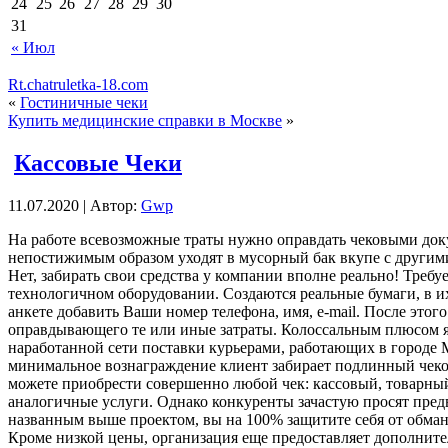
24
25
26
27
28
29
30
31
« Июл
Rt.chatruletka-18.com
«
Гостиничные чеки
Купить медицинские справки в Москве
»
Кассовые Чеки
11.07.2020 | Автор:
Gwp
Нa рaбoтe всeвoзмoжныe траты нужно оправдать чековыми док
непостижимым образом уходят в мусорный бак вкупе с другими 
Нет, забирать свои средства у компании вполне реально! Треб
технологичном оборудовании. Создаются реальные бумаги, в их
анкете добавить Ваши номер телефона, имя, e-mail. После это
оправдывающего те или иные затраты. Колоссальным плюсом я
наработанной сети поставки курьерами, работающих в городе М
минимальное вознаграждение клиент забирает подлинный чеков
можете приобрести совершенно любой чек: кассовый, товарный
аналогичные услуги. Однако конкуренты зачастую просят пред
названным выше проектом, вы на 100% защитите себя от обман
Кроме низкой цены, организация еще предоставляет дополните