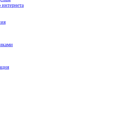
о интернета
ния
щиками
ация