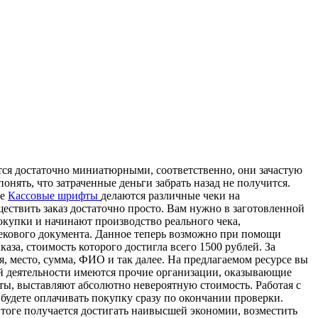
ся достаточно миниатюрными, соответственно, они зачастую
ять, что затраченные деньги забрать назад не получится.
те
Кассовые шрифты
делаются различные чеки на
ествить заказ достаточно просто. Вам нужно в заготовленной
окупки и начинают производство реального чека,
екового документа. Данное теперь возможно при помощи
за, стоимость которого достигла всего 1500 рублей. За
 место, сумма, ФИО и так далее. На предлагаемом ресурсе вы
ой деятельности имеются прочие организации, оказывающие
ты, выставляют абсолютно невероятную стоимость. Работая с
будете оплачивать покупку сразу по окончании проверки.
тоге получается достигать наивысшей экономии, возместить