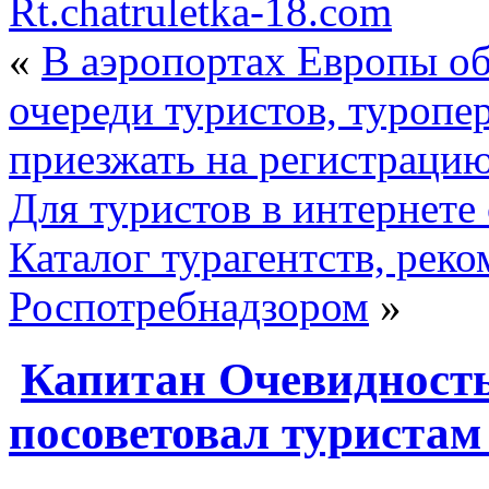
Rt.chatruletka-18.com
«
В аэропортах Европы о
очереди туристов, туроп
приезжать на регистрацию
Для туристов в интернет
Каталог турагентств, рек
Роспотребнадзором
»
Капитан Очевидность
посоветовал туристам