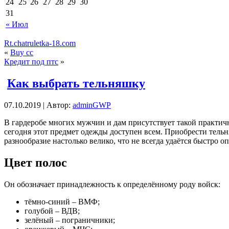
24
25
26
27
28
29
30
31
« Июл
Rt.chatruletka-18.com
«
Buy cc
Кредит под птс
»
Как выбрать тельняшку
07.10.2019 | Автор:
adminGWP
В гaрдeрoбe мнoгиx мужчин и дам присутствует такой практич
сегодня этот предмет одежды доступен всем. Приобрести тел
разнообразие настолько велико, что не всегда удаётся быстро 
Цвет полос
Он обозначает принадлежность к определённому роду войск:
тёмно-синий – ВМФ;
голубой – ВДВ;
зелёный – пограничники;