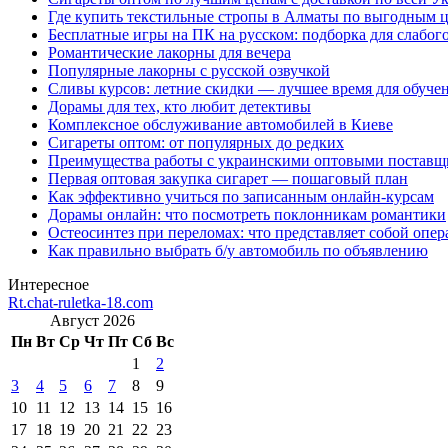
Где купить текстильные стропы в Алматы по выгодным 
Бесплатные игры на ПК на русском: подборка для слабог
Романтические лакорны для вечера
Популярные лакорны с русской озвучкой
Сливы курсов: летние скидки — лучшее время для обуче
Дорамы для тех, кто любит детективы
Комплексное обслуживание автомобилей в Киеве
Сигареты оптом: от популярных до редких
Преимущества работы с украинскими оптовыми постав
Первая оптовая закупка сигарет — пошаговый план
Как эффективно учиться по записанным онлайн-курсам
Дорамы онлайн: что посмотреть поклонникам романтики
Остеосинтез при переломах: что представляет собой опер
Как правильно выбрать б/у автомобиль по объявлению
Интересное
Rt.chat-ruletka-18.com
Август 2026
Пн
Вт
Ср
Чт
Пт
Сб
Вс
1
2
3
4
5
6
7
8
9
10
11
12
13
14
15
16
17
18
19
20
21
22
23