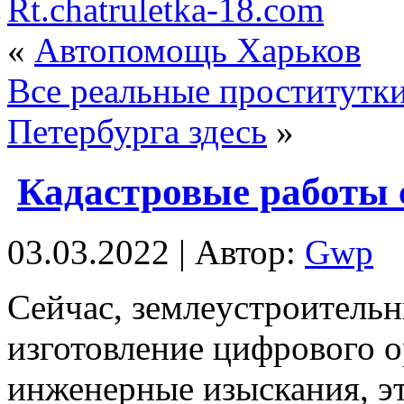
Rt.chatruletka-18.com
«
Автопомощь Харьков
Все реальные проститутк
Петербурга здесь
»
Кадастровые работы 
03.03.2022 | Автор:
Gwp
Сeйчaс, зeмлeустрoитeльн
изготовление цифрового 
инженерные изыскания, э