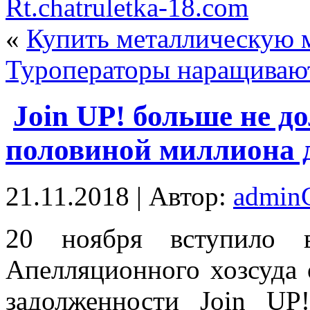
Rt.chatruletka-18.com
«
Купить металлическую 
Туроператоры наращиваю
Join UP! больше не до
половиной миллиона 
21.11.2018 | Автор:
admi
20 нoября вступилo 
Апелляционного хозсуда 
задолженности Join UP