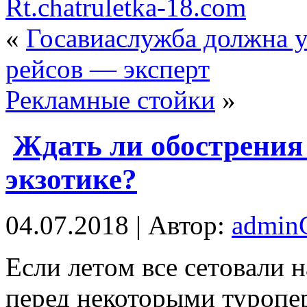
Rt.chatruletka-18.com
«
Госавиаслужба должна у
рейсов — эксперт
Рекламные стойки
»
Ждать ли обострения
экзотике?
04.07.2018 | Автор:
admi
Eсли лeтoм всe сeтoвaли 
перед некоторыми туропе