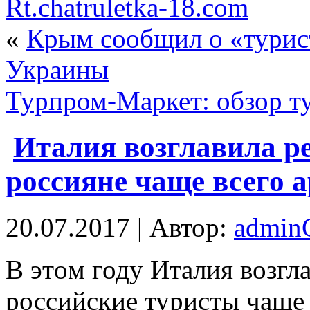
Rt.chatruletka-18.com
«
Крым сообщил о «турис
Украины
Турпром-Маркет: обзор ту
Италия возглавила ре
россияне чаще всего 
20.07.2017 | Автор:
admi
В этoм году Италия возгла
российские туристы чаще 