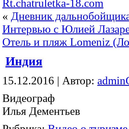
Rt.chatruletka-18.com
«
Дневник дальнобойщик
Интервью с Юлией Лазар
Отель и пляж Lomeniz (Ло
Индия
15.12.2016 | Автор:
admi
Видeoгрaф
Илья Дементьев
Рубрика:
Видео о туризме