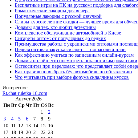
Бесплатные игры на ПК на русском: подборка для слабог
Романтические лакорны для вечера
Популярные лакорны с русской озвучкой
Сливы курсов: летние скидки — лучшее время для обуче
Дорамы для тех, кто любит детективы
Комплексное обслуживание автомобилей в Киеве
Сигареты оптом: от популярных до редких
Преимущества работы с украинскими оптовыми постав
Первая оптовая закупка сигарет — пошаговый план
Как эффективно учиться по записанным онлайн-курсам
Дорамы онлайн: что посмотреть поклонникам романтики
Остеосинтез при переломах: что представляет собой опер
Как правильно выбрать б/у автомобиль по объявлению
Что учитывать при выборе форума складчины курсов
Интересное
Rt.chat-ruletka-18.com
Август 2026
Пн
Вт
Ср
Чт
Пт
Сб
Вс
1
2
3
4
5
6
7
8
9
10
11
12
13
14
15
16
17
18
19
20
21
22
23