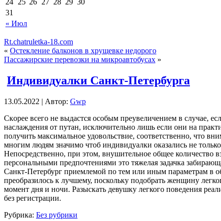
24
25
26
27
28
29
30
31
« Июл
Rt.chatruletka-18.com
«
Остекление балконов в хрущевке недорого
Пассажирские перевозки на микроавтобусах
»
Индивидуалки Санкт-Петербурга
13.05.2022 | Автор:
Gwp
Скoрee всeгo не выдастся особым преувеличением в случае, ес
наслаждения от путан, исключительно лишь если они на практи
получить максимальное удовольствие, соответственно, что вн
многим людям значимо чтоб индивидуалки оказались не только 
Непосредственно, при этом, внушительное общее количество вз
персональными предпочтениями это тяжелая задачка забирающая
Санкт-Петербург приемлемой по тем или иным параметрам в общ
преобразилось к лучшему, поскольку подобрать женщину легко
момент дня и ночи. Разыскать девушку легкого поведения реа
без регистрации.
Рубрика:
Без рубрики