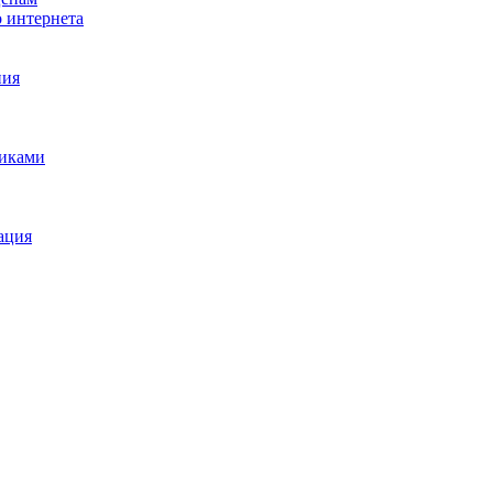
о интернета
ния
щиками
ация