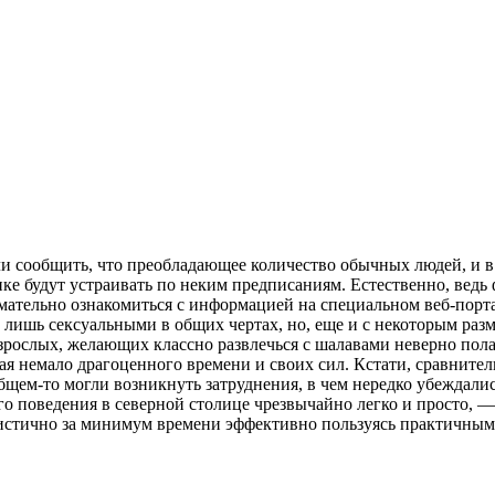
ли сообщить, что преобладающее количество обычных людей, и в
ке будут устраивать по неким предписаниям. Естественно, ведь 
имательно ознакомиться с информацией на специальном веб-порт
лишь сексуальными в общих чертах, но, еще и с некоторым разм
рослых, желающих классно развлечься с шалавами неверно полага
 немало драгоценного времени и своих сил. Кстати, сравнитель
ем-то могли возникнуть затруднения, в чем нередко убеждались
го поведения в северной столице чрезвычайно легко и просто, 
листично за минимум времени эффективно пользуясь практичными