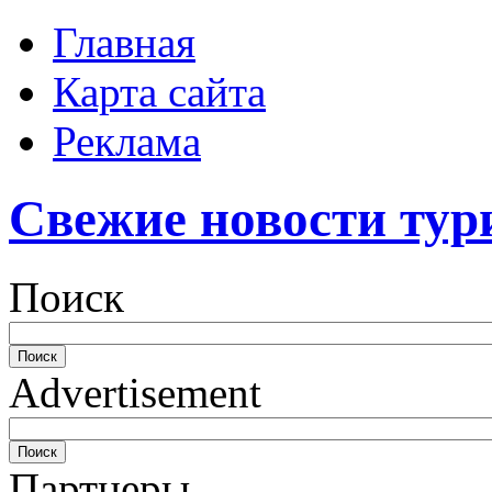
Главная
Карта сайта
Реклама
Свежие новости тур
Поиск
Advertisement
Партнеры