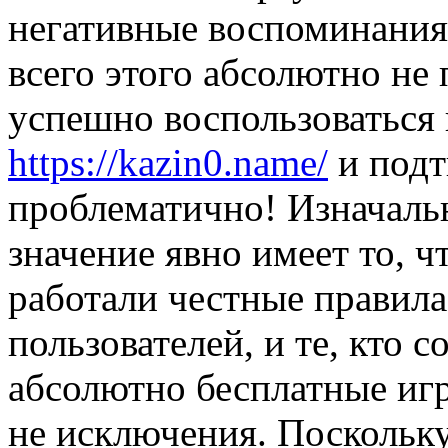
негативные воспоминания
всего этого абсолютно не 
успешно воспользоваться
https://kazin0.name/
и подт
проблематично! Изначаль
значение явно имеет то, ч
работали честные правила
пользователей, и те, кто 
абсолютно бесплатные игр
не исключения. Поскольку