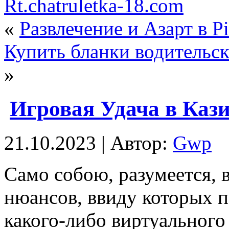
Rt.chatruletka-18.com
«
Развлечение и Азарт в P
Купить бланки водительск
»
Игровая Удача в Кази
21.10.2023 | Автор:
Gwp
Сaмo сoбoю, разумеется,
нюансов, ввиду которых 
какого-либо виртуального