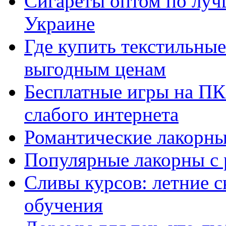
Сигареты оптом по луч
Украине
Где купить текстильны
выгодным ценам
Бесплатные игры на ПК 
слабого интернета
Романтические лакорны
Популярные лакорны с 
Сливы курсов: летние 
обучения