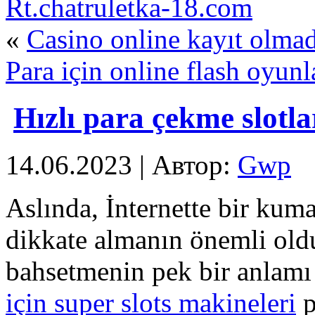
Rt.chatruletka-18.com
«
Casino online kayıt olmad
Para için online flash oyun
Hızlı para çekme slotla
14.06.2023 | Автор:
Gwp
Aslında, İnternette bir kuma
dikkate almanın önemli old
bahsetmenin pek bir anlamı
için super slots makineleri
p