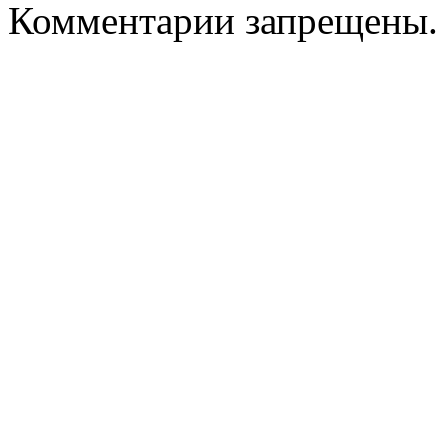
Комментарии запрещены.