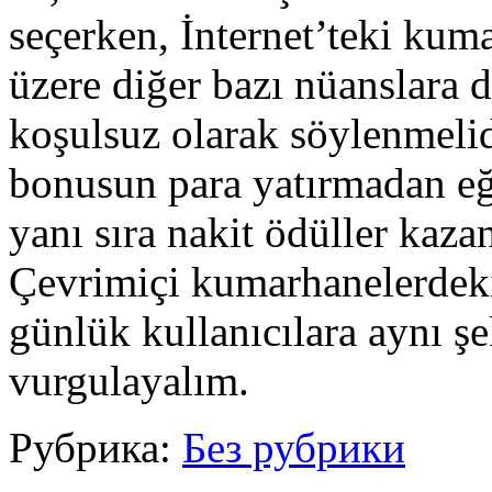
seçerken, İnternet’teki kum
üzere diğer bazı nüanslara 
koşulsuz olarak söylenmelid
bonusun para yatırmadan eğ
yanı sıra nakit ödüller kazan
Çevrimiçi kumarhanelerdeki 
günlük kullanıcılara aynı şe
vurgulayalım.
Рубрика:
Без рубрики