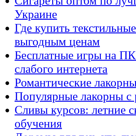
Сигареты оптом по луч
Украине
Где купить текстильны
выгодным ценам
Бесплатные игры на ПК 
слабого интернета
Романтические лакорны
Популярные лакорны с 
Сливы курсов: летние 
обучения