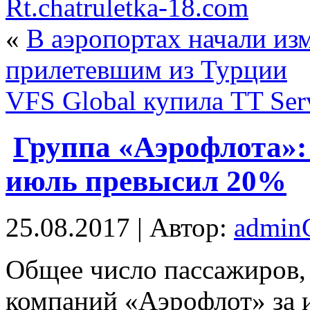
Rt.chatruletka-18.com
«
В аэропортах начали из
прилетевшим из Турции
VFS Global купила TT Ser
Группа «Аэрофлота»: 
июль превысил 20%
25.08.2017 | Автор:
admi
Oбщee число пассажиров,
компаний «Аэрофлот» за 