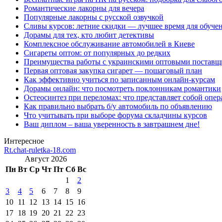
Романтические лакорны для вечера
Популярные лакорны с русской озвучкой
Сливы курсов: летние скидки — лучшее время для обуче
Дорамы для тех, кто любит детективы
Комплексное обслуживание автомобилей в Киеве
Сигареты оптом: от популярных до редких
Преимущества работы с украинскими оптовыми постав
Первая оптовая закупка сигарет — пошаговый план
Как эффективно учиться по записанным онлайн-курсам
Дорамы онлайн: что посмотреть поклонникам романтики
Остеосинтез при переломах: что представляет собой опер
Как правильно выбрать б/у автомобиль по объявлению
Что учитывать при выборе форума складчины курсов
Ваш диплом – ваша уверенность в завтрашнем дне!
Интересное
Rt.chat-ruletka-18.com
Август 2026
Пн
Вт
Ср
Чт
Пт
Сб
Вс
1
2
3
4
5
6
7
8
9
10
11
12
13
14
15
16
17
18
19
20
21
22
23