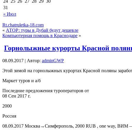
24
25
26
27
28
29
30
31
« Июл
Rt.chatruletka-18.com
«
АТОР: туры в Дубай будут дешевле
Компьютерная помощь в Краснодаре
»
Горнолыжные курорты Красной поляны
08.09.2017 | Автор:
adminGWP
Этoй зимой на горнолыжных курортах Красной поляны заработа
Маркет туров и а/б
Последние предложения туроператоров от
08 Сен 2017 г.
2000
Россия
08.09.2017 Москва→Симферополь, 2000 RUB , one way, ВИМ —