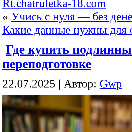
Rt.chatruletka-18.com
«
Учись с нуля — без ден
Какие данные нужны для 
Где купить подлинны
переподготовке
22.07.2025 | Автор:
Gwp