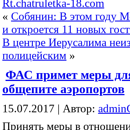
Rt.chatruletka-18.com
«
Собянин: В этом году М
и откроется 11 новых гос
В центре Иерусалима неи
полицейским
»
ФАС примет меры для
общепите аэропортов
15.07.2017 | Автор:
admi
Принять мeры в отношени