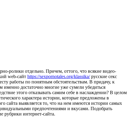
но-ролики отдельно. Причем, оттого, что всякие видео-
ский web-сайт
https://sexpornotales.org/klassika/
русские секс
есту работы по понятным обстоятельствам. В придачу, к
м именно достаточно многие уже сумели убедиться
едствие этого отказывать самим себе в наслаждении? В целом
тического характера истории, которые предложены в
ого сайта выявляется то, что на нем имеются истории самых
индивидуальными предпочтениями и вкусами. Подобрать
е рубрики интернет-сайта.