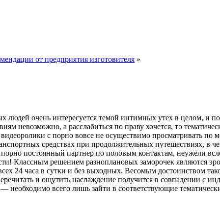
омендации от предприятия изготовителя
»
 людей очень интересуется темой интимных утех в целом, и пор
иям невозможно, а расслабиться по праву хочется, то тематиче
 видеоролики с порно вовсе не осуществимо просматривать по м
анспортных средствах при продолжительных путешествиях, в че
 с порно постоянный партнер по половым контактам, неужели всл
сти! Классным решением разноплановых заморочек являются эро
всех 24 часа в сутки и без выходных. Весомым достоинством так
 перечитать и ощутить наслаждение получится в совпадении с 
, — необходимо всего лишь зайти в соответствующие тематически