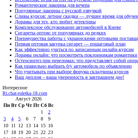
Романтические лакорны для вечера
Популярные лакорны с русской озвучкой
Сливы курсов: летние скидки — лучшее время для обуче
Дорамы для тех, кто любит детективы
Комплексное обслуживание автомобилей в Киеве
Сигареты оптом: от популярных до редких
Преимущества работы с украинскими оптовыми постав
Первая оптовая закупка сигарет — пошаговый план
Как эффективно учиться по записанным онлайн-курсам
Дорамы онлайн: что посмотреть поклонникам романтики
Остеосинтез при переломах: что представляет собой опер
Как правильно выбрать б/у автомобиль по объявлению
Что учитывать при выборе форума складчины курсов
Ваш диплом – ваша уверенность в завтрашнем дне!
Интересное
Rt.chat-ruletka-18.com
Август 2026
Пн
Вт
Ср
Чт
Пт
Сб
Вс
1
2
3
4
5
6
7
8
9
10
11
12
13
14
15
16
17
18
19
20
21
22
23