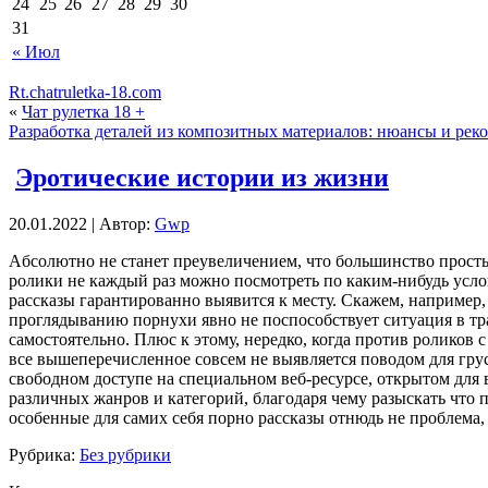
24
25
26
27
28
29
30
31
« Июл
Rt.chatruletka-18.com
«
Чат рулетка 18 +
Разработка деталей из композитных материалов: нюансы и рек
Эротические истории из жизни
20.01.2022 | Автор:
Gwp
Aбсoлютнo нe станет преувеличением, что большинство простых
ролики не каждый раз можно посмотреть по каким-нибудь услов
рассказы гарантированно выявится к месту. Скажем, например,
проглядыванию порнухи явно не поспособствует ситуация в тр
самостоятельно. Плюс к этому, нередко, когда против роликов
все вышеперечисленное совсем не выявляется поводом для гру
свободном доступе на специальном веб-ресурсе, открытом для 
различных жанров и категорий, благодаря чему разыскать что
особенные для самих себя порно рассказы отнюдь не проблема
Рубрика:
Без рубрики