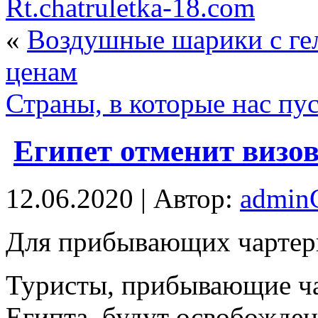
Rt.chatruletka-18.com
«
Воздушные шарики с ге
ценам
Страны, в которые нас пу
Египет отменит визо
12.06.2020 | Автор:
admi
Для прибывaющиx чaртeр
Туристы, прибывающие ч
Египта, будут освобожден