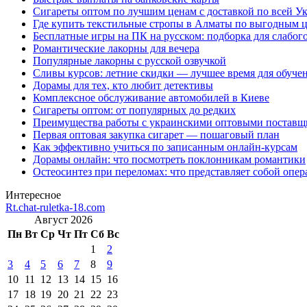
Сигареты оптом по лучшим ценам с доставкой по всей У
Где купить текстильные стропы в Алматы по выгодным 
Бесплатные игры на ПК на русском: подборка для слабог
Романтические лакорны для вечера
Популярные лакорны с русской озвучкой
Сливы курсов: летние скидки — лучшее время для обуче
Дорамы для тех, кто любит детективы
Комплексное обслуживание автомобилей в Киеве
Сигареты оптом: от популярных до редких
Преимущества работы с украинскими оптовыми постав
Первая оптовая закупка сигарет — пошаговый план
Как эффективно учиться по записанным онлайн-курсам
Дорамы онлайн: что посмотреть поклонникам романтики
Остеосинтез при переломах: что представляет собой опер
Интересное
Rt.chat-ruletka-18.com
Август 2026
Пн
Вт
Ср
Чт
Пт
Сб
Вс
1
2
3
4
5
6
7
8
9
10
11
12
13
14
15
16
17
18
19
20
21
22
23