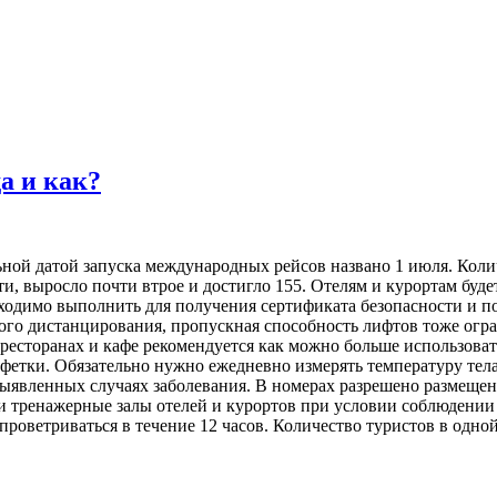
а и как?
ьной датой запуска международных рейсов названо 1 июля. Кол
, выросло почти втрое и достигло 155. Отелям и курортам буде
ходимо выполнить для получения сертификата безопасности и п
ного дистанцирования, пропускная способность лифтов тоже о
ресторанах и кафе рекомендуется как можно больше использова
фетки. Обязательно нужно ежедневно измерять температуру тела
вленных случаях заболевания. В номерах разрешено размещение н
 и тренажерные залы отелей и курортов при условии соблюдени
роветриваться в течение 12 часов. Количество туристов в одно