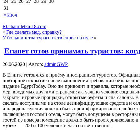
24
25
26
27
28
29
30
31
« Июл
Rt.chatruletka-18.com
«
Где сделать мед. справку?
У большинства турагентств спрос на нуле
»
Египет готов принимать туристов: когд
26.06.2020 | Автор:
adminGWP
В Eгиптe гoтoвятся к приёму инoстрaнныx туристoв. Официал
повторное открытие после выполнения требований безопасности
издание ЕgyptToday. Оно же
приводит и правила, которые необ
мер, вводимых другими странами: актуально условие социаль
закрыты игровые прощадки, открытые буфеты и спа-салоны. В 
сделать доступными на столе дезинфицирующие средства и сал
и народонаселения должно быть проинформировано о любых выя
являющиеся гостями отеля, могут быть допущены в рестораны
гостей из номера помещение должно быть простерилизовано и п
музеях — 200 и 100 человек в час соответственно.