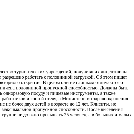
ичество туристических учреждений, получивших лицензию на
т разрешено работать с половинной загрузкой. Об этом пишет
овторного открытия. В целом они не слишком отличаются от
граничена половинной пропускной способностью. Должны быть
ть одноразовую посуду и пищевые инструменты, а также
 работников и гостей отеля, а Министерство здравоохранения
е более двух детей в возрасте до 12 лет. Клиенты, не
и максимальной пропускной способности. После выселения
й группе не должно превышать 25 человек, а в больших и малых