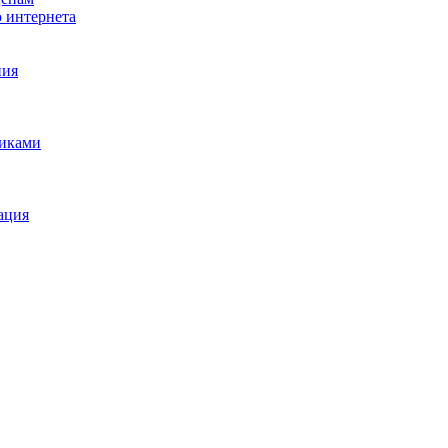
о интернета
ния
щиками
ация