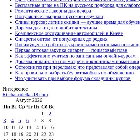
Бесплатные игры на ПК на русском: подборка для слабог
Романтические лакорны для вечера
Популярные лакорны с русской озвучкой
Сливы курсов: летние скидки — лучшее время для обуче
Дорамы для тех, кто любит детективы
Комплексное обслуживание автомобилей в Киеве
Сигареты оптом: от популярных до редких
Преимущества работы с украинскими оптовыми постав
Первая оптовая закупка сигарет — пошаговый план
Как эффективно учиться по записанным онлайн-курсам
Дорамы онлайн: что посмотреть поклонникам романтики
Остеосинтез при переломах: что представляет собой опер
Как правильно выбрать б/у автомобиль по объявлению
Что учитывать при выборе форума складчины курсов
Интересное
Rt.chat-ruletka-18.com
Август 2026
Пн
Вт
Ср
Чт
Пт
Сб
Вс
1
2
3
4
5
6
7
8
9
10
11
12
13
14
15
16
17
18
19
20
21
22
23