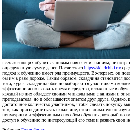
всех желающих обучиться новым навыкам и знаниям, не потрат
определенную сумму денег. После этого
https://skladchiki.ru/
сред
подход к обучению имеет ряд преимуществ. Во-первых, он позв
бы им в разы дороже. Таким образом, складчина становится до
того, курсы складчина обычно выбираются участниками коллек
эффективно использовать время и средства, вложенные в обу
каждый из них обладает своими уникальными знаниями и опыто
преподавателя, но и обогащаются опытом друг друга. Однако, к
достаточное количество участников, чтобы сделать покупку вы
тем, как присоединиться к складчине, стоит внимательно изучи
популярным и эффективным способом обучения, который позво
доступ к обучению по интересующей его теме и развить свои 
Рубрика:
Без рубрики