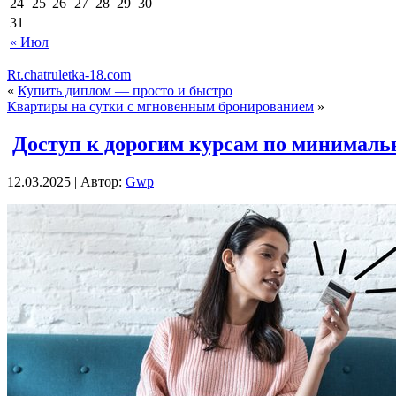
24
25
26
27
28
29
30
31
« Июл
Rt.chatruletka-18.com
«
Купить диплом — просто и быстро
Квартиры на сутки с мгновенным бронированием
»
Доступ к дорогим курсам по минималь
12.03.2025 | Автор:
Gwp