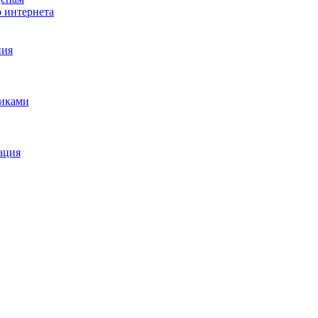
о интернета
ния
щиками
ация