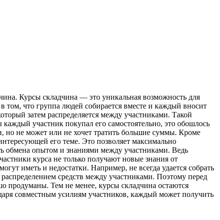
чинa. Курсы склaдчинa — этo уникальная возможность для
в том, что группа людей собирается вместе и каждый вносит
который затем распределяется между участниками. Такой
ы каждый участник покупал его самостоятельно, это обошлось
и, но не может или не хочет тратить большие суммы. Кроме
 интересующей его теме. Это позволяет максимально
ть обмена опытом и знаниями между участниками. Ведь
частники курса не только получают новые знания от
огут иметь и недостатки. Например, не всегда удается собрать
и распределением средств между участниками. Поэтому перед
ошо продуманы. Тем не менее, курсы складчина остаются
одаря совместным усилиям участников, каждый может получить