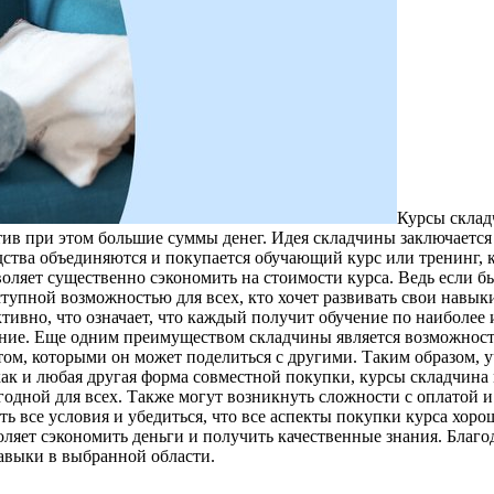
Курсы склaд
ив при этом большие суммы денег. Идея складчины заключается 
ства объединяются и покупается обучающий курс или тренинг, 
оляет существенно сэкономить на стоимости курса. Ведь если б
ступной возможностью для всех, кто хочет развивать свои навык
тивно, что означает, что каждый получит обучение по наиболее
чение. Еще одним преимуществом складчины является возможнос
м, которыми он может поделиться с другими. Таким образом, у
ак и любая другая форма совместной покупки, курсы складчина м
годной для всех. Также могут возникнуть сложности с оплатой 
ть все условия и убедиться, что все аспекты покупки курса хор
ляет сэкономить деньги и получить качественные знания. Благ
навыки в выбранной области.