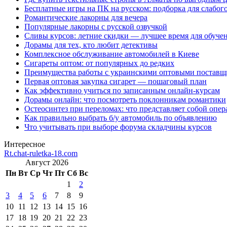
Бесплатные игры на ПК на русском: подборка для слабог
Романтические лакорны для вечера
Популярные лакорны с русской озвучкой
Сливы курсов: летние скидки — лучшее время для обуче
Дорамы для тех, кто любит детективы
Комплексное обслуживание автомобилей в Киеве
Сигареты оптом: от популярных до редких
Преимущества работы с украинскими оптовыми постав
Первая оптовая закупка сигарет — пошаговый план
Как эффективно учиться по записанным онлайн-курсам
Дорамы онлайн: что посмотреть поклонникам романтики
Остеосинтез при переломах: что представляет собой опер
Как правильно выбрать б/у автомобиль по объявлению
Что учитывать при выборе форума складчины курсов
Интересное
Rt.chat-ruletka-18.com
Август 2026
Пн
Вт
Ср
Чт
Пт
Сб
Вс
1
2
3
4
5
6
7
8
9
10
11
12
13
14
15
16
17
18
19
20
21
22
23