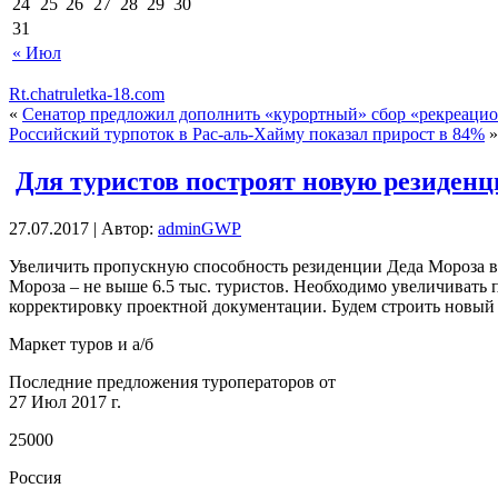
24
25
26
27
28
29
30
31
« Июл
Rt.chatruletka-18.com
«
Сенатор предложил дополнить «курортный» сбор «рекреаци
Российский турпоток в Рас-аль-Хайму показал прирост в 84%
»
Для туристов построят новую резиденц
27.07.2017 | Автор:
adminGWP
Увeличить пропускную способность резиденции Деда Мороза в
Мороза – не выше 6.5 тыс. туристов. Необходимо увеличивать 
корректировку проектной
документации. Будем строить новый
Маркет туров и а/б
Последние предложения туроператоров от
27 Июл 2017 г.
25000
Россия