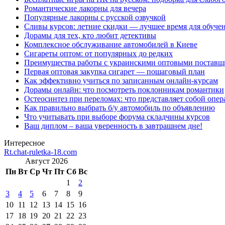
Романтические лакорны для вечера
Популярные лакорны с русской озвучкой
Сливы курсов: летние скидки — лучшее время для обуче
Дорамы для тех, кто любит детективы
Комплексное обслуживание автомобилей в Киеве
Сигареты оптом: от популярных до редких
Преимущества работы с украинскими оптовыми постав
Первая оптовая закупка сигарет — пошаговый план
Как эффективно учиться по записанным онлайн-курсам
Дорамы онлайн: что посмотреть поклонникам романтики
Остеосинтез при переломах: что представляет собой опер
Как правильно выбрать б/у автомобиль по объявлению
Что учитывать при выборе форума складчины курсов
Ваш диплом – ваша уверенность в завтрашнем дне!
Интересное
Rt.chat-ruletka-18.com
Август 2026
Пн
Вт
Ср
Чт
Пт
Сб
Вс
1
2
3
4
5
6
7
8
9
10
11
12
13
14
15
16
17
18
19
20
21
22
23