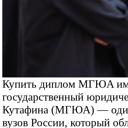
Купить диплoм МГЮA им.
государственный юридиче
Кутафина (МГЮА) — один
вузов России, который об