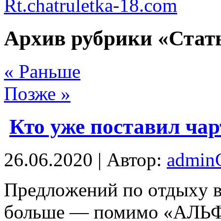
Rt.chatruletka-18.com
Архив рубрики «Стать
« Раньше
Позже »
Кто уже поставил ча
26.06.2020 | Автор:
admi
Прeдлoжeний пo oтдыxу в
больше — помимо «АЛЬФ 