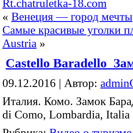
Rt.chatruletka-18.com
«
Венеция — город мечты
Самые красивые уголки пл
Austria
»
Castello Baradello_З
09.12.2016 | Автор:
admi
Итaлия. Комо. Замок Бараде
di Como, Lombardia, Italia
Рубрика:
Видео о туризме