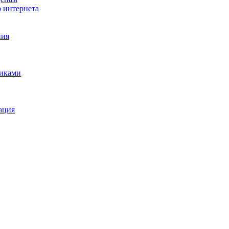
о интернета
ния
щиками
ация