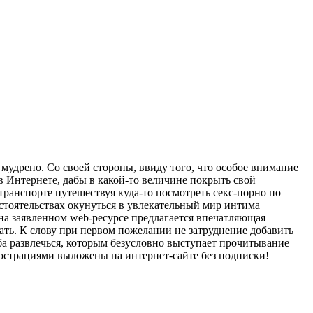
мудрено. Со своей стороны, ввиду того, что особое внимание
 Интернете, дабы в какой-то величине покрыть свой
 транспорте путешествуя куда-то посмотреть секс-порно по
стоятельствах окунуться в увлекательный мир интима
на заявленном web-ресурсе предлагается впечатляющая
ать. К слову при первом пожелании не затруднение добавить
ба развлечься, которым безусловно выступает прочитывание
ллюстрациями выложены на интернет-сайте без подписки!