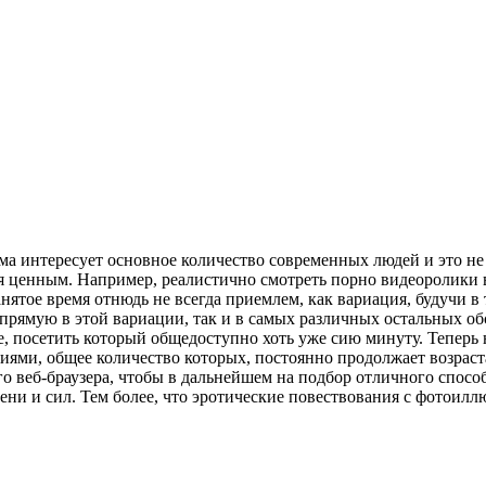
а интересует основное количество современных людей и это не 
 ценным. Например, реалистично смотреть порно видеоролики в
анятое время отнюдь не всегда приемлем, как вариация, будучи в
прямую в этой вариации, так и в самых различных остальных об
е, посетить который общедоступно хоть уже сию минуту. Теперь 
иями, общее количество которых, постоянно продолжает возраст
о веб-браузера, чтобы в дальнейшем на подбор отличного спосо
мени и сил. Тем более, что эротические повествования с фотои