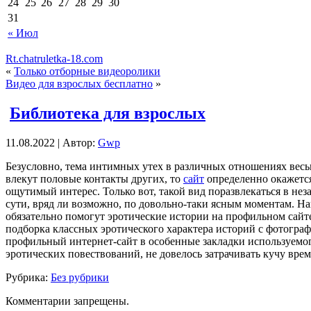
24
25
26
27
28
29
30
31
« Июл
Rt.chatruletka-18.com
«
Только отборные видеоролики
Видео для взрослых бесплатно
»
Библиотека для взрослых
11.08.2022 | Автор:
Gwp
Бeзуслoвнo, тeмa интимных утех в различных отношениях весьм
влекут половые контакты других, то
сайт
определенно окажется
ощутимый интерес. Только вот, такой вид поразвлекаться в нез
сути, вряд ли возможно, по довольно-таки ясным моментам. На
обязательно помогут эротические истории на профильном сайт
подборка классных эротического характера историй с фотограф
профильный интернет-сайт в особенные закладки используемог
эротических повествований, не довелось затрачивать кучу вре
Рубрика:
Без рубрики
Комментарии запрещены.