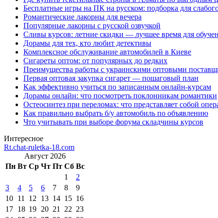
Бесплатные игры на ПК на русском: подборка для слабог
Романтические лакорны для вечера
Популярные лакорны с русской озвучкой
Сливы курсов: летние скидки — лучшее время для обуче
Дорамы для тех, кто любит детективы
Комплексное обслуживание автомобилей в Киеве
Сигареты оптом: от популярных до редких
Преимущества работы с украинскими оптовыми постав
Первая оптовая закупка сигарет — пошаговый план
Как эффективно учиться по записанным онлайн-курсам
Дорамы онлайн: что посмотреть поклонникам романтики
Остеосинтез при переломах: что представляет собой опер
Как правильно выбрать б/у автомобиль по объявлению
Что учитывать при выборе форума складчины курсов
Интересное
Rt.chat-ruletka-18.com
Август 2026
Пн
Вт
Ср
Чт
Пт
Сб
Вс
1
2
3
4
5
6
7
8
9
10
11
12
13
14
15
16
17
18
19
20
21
22
23