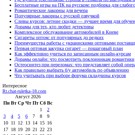
Бесплатные игры на ПК на русском: подборка для слабог
Романтические лакорны для вечера
Популярные лакорны с русской озвучкой
Сливы курсов: летние скидки — лучшее время для обуче
Дорамы для тех, кто любит детективы
Комплексное обслуживание автомобилей в Киеве
Сигареты оптом: от популярных до редких
Преимущества работы с украинскими оптовыми постав
Первая оптовая закупка сигарет — пошаговый план
Как эффективно учиться по записанным онлайн-курсам
Дорамы онлайн: что посмотреть поклонникам романтики
Остеосинтез при переломах: что представляет собой опер
Как правильно выбрать б/у автомобиль по объявлению
Что учитывать при выборе форума складчины курсов
Интересное
Rt.chat-ruletka-18.com
Август 2026
Пн
Вт
Ср
Чт
Пт
Сб
Вс
1
2
3
4
5
6
7
8
9
10
11
12
13
14
15
16
17
18
19
20
21
22
23