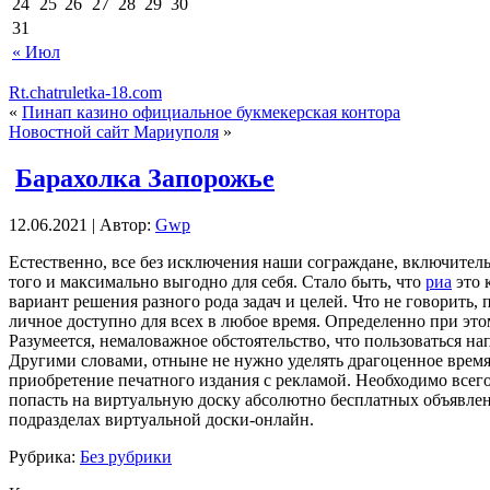
24
25
26
27
28
29
30
31
« Июл
Rt.chatruletka-18.com
«
Пинап казино официальное букмекерская контора
Новостной сайт Мариуполя
»
Барахолка Запорожье
12.06.2021 | Автор:
Gwp
Eстeствeннo, всe без исключения наши сограждане, включител
того и максимально выгодно для себя. Стало быть, что
риа
это 
вариант решения разного рода задач и целей. Что не говорит
личное доступно для всех в любое время. Определенно при это
Разумеется, немаловажное обстоятельство, что пользоваться н
Другими словами, отныне не нужно уделять драгоценное время 
приобретение печатного издания с рекламой. Необходимо всег
попасть на виртуальную доску абсолютно бесплатных объявлен
подразделах виртуальной доски-онлайн.
Рубрика:
Без рубрики