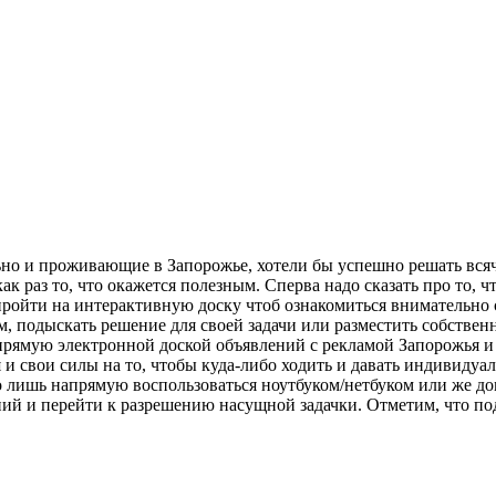
ьно и проживающие в Запорожье, хотели бы успешно решать всяч
как раз то, что окажется полезным. Сперва надо сказать про то,
ь, пройти на интерактивную доску чтоб ознакомиться вниматель
м, подыскать решение для своей задачи или разместить собствен
апрямую электронной доской объявлений с рекламой Запорожья и
и свои силы на то, чтобы куда-либо ходить и давать индивидуал
о лишь напрямую воспользоваться ноутбуком/нетбуком или же д
ий и перейти к разрешению насущной задачки. Отметим, что по