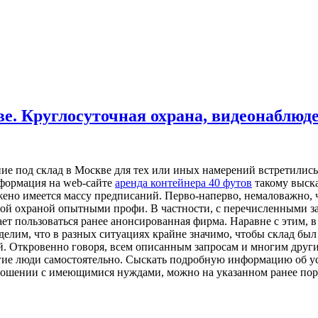
е. Круглосуточная охрана, видеонаблюд
ие под склад в Москве для тех или иных намерений встретились
информация на web-сайте
аренда контейнера 40 футов
такому выска
ено имеется массу предписаний. Перво-наперво, немаловажно, 
ой охраной опытными профи. В частности, с перечисленными з
ет пользоваться ранее анонсированная фирма. Наравне с этим, в
делим, что в разных ситуациях крайне значимо, чтобы склад был
ей. Откровенно говоря, всем описанным запросам и многим друг
ие люди самостоятельно. Сыскать подробную информацию об усл
тношении с имеющимися нуждами, можно на указанном ранее пор