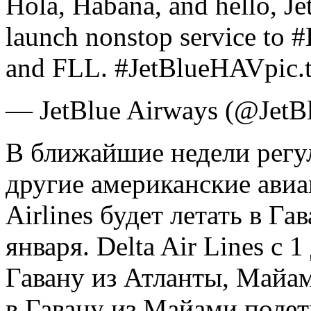
Hola, Habana, and hello, Je
launch nonstop service to
and FLL. #JetBlueHAVpic.
— JetBlue Airways (@JetBl
В ближайшие недели регу
другие американские авиа
Airlines будет летать в Г
января. Delta Air Lines с 
Гавану из Атланты, Майам
в Гавану из Майами полетит