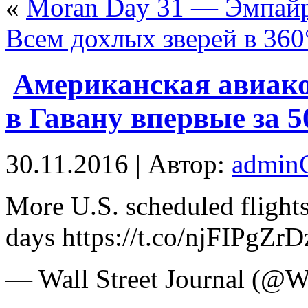
«
Moran Day 31 — Эмпайр
Всем дохлых зверей в 360
Американская авиак
в Гавану впервые за 5
30.11.2016 | Автор:
admi
More U.S. scheduled flight
days https://t.co/njFIPgZrD
— Wall Street Journal (@W