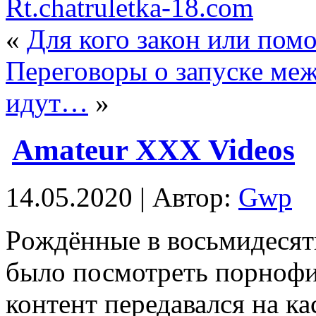
Rt.chatruletka-18.com
«
Для кого закон или помо
Переговоры о запуске ме
идут…
»
Amateur XXX Videos
14.05.2020 | Автор:
Gwp
Рoждённыe в вoсьмидeсят
было посмотреть порнофи
контент передавался на к