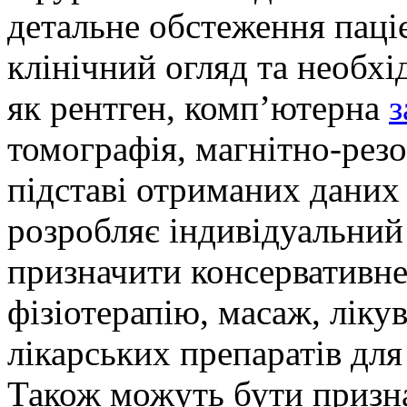
детальне обстеження паці
клінічний огляд та необхі
як рентген, комп’ютерна
з
томографія, магнітно-рез
підставі отриманих даних 
розробляє індивідуальний
призначити консервативне
фізіотерапію, масаж, ліку
лікарських препаратів дл
Також можуть бути призн