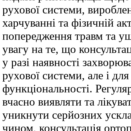
рухової системи, виробле
харчуванні та фізичній ак
попередження травм та у
увагу на те, що консульта
у разі наявності захворю
рухової системи, але і для
функціональності. Регуляр
вчасно виявляти та лікув
уникнути серйозних ускл
чином, консультація орто