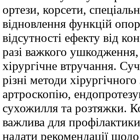
ортези, корсети, спеціальн
відновлення функцій опор
відсутності ефекту від ко
разі важкого ушкодження,
хірургічне втручання. Су
різні методи хірургічног
артроскопію, ендопротезу
сухожилля та розтяжки. К
важлива для профілактики 
надати рекомендації щодо